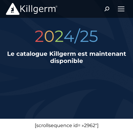
2
0
2
4/25
Le catalogue Killgerm est maintenant
disponible
Continuez à faire défiler pour en voir plus
[scrollsequence id= »2962″]